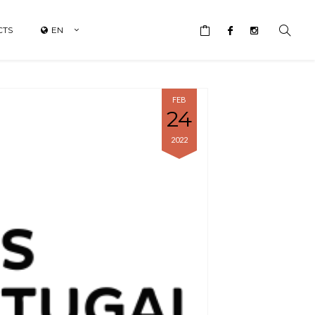
CTS
EN
FEB
24
2022