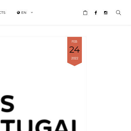
CTS
EN
FEB
24
2022